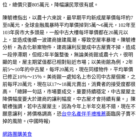
位，總價只要805萬元，降幅讓民眾很有感。
陳毓禮指出，以農十六來說，最早期平均新成屋單價每坪約7
至8萬元，全球金融風暴時平均單價掉到5萬～6萬元，102年至
103年房市大多頭是，一般中古大樓每坪單價都在20萬元以
上，並造成後續一波建商搶建風潮，導致空屋率暴增。陳毓禮
分析，為去化新案物件，建商讓利反變成中古屋賣不掉，造成
一段停滯期，但經2年半盤整後，無論美術館或農十六，很明
顯的是，屋主期望值都已相對貼近市場；以美術館為例，2年
前5～10年的中古屋，每坪20萬元，現在同樣物件，平均單價
已修正10％～15％。美術館一處知名上市公司中古屋個案，之
前每坪20萬元，現在以17～18萬元賣出，消費者的接受度都很
高。「總歸一句話，市場要成交，量要持續穩定，中古屋屋主
降價幅度要大於建商的讓利幅度，中古屋才會持續有量。」陳
毓禮強調，若中古屋屋主，因為今年上半年交易不錯，現在不
願意讓利，將價格調高，恐
台中名產伴手禮推薦
面臨房子賣不
掉的風險。(中國時報)
網路團購美食