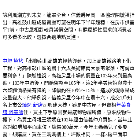
讓利風潮方興未艾，籠罩全台，信義房屋高一區協理陳毓禮指
出，高雄鼓山區成屋賣壓可望在明年下半年趨穩，在房市供需
平?前，中古屋相對較具議價空間，有購屋鋼性需求的消費者
可多看多比較，選擇合適地點買進。
中壢 燒烤
「串聯南北高雄的輕軌興建，加上高雄鐵路地下化
工程，對高雄鼓山區的農十六與美術館兩大豪宅聚落，可謂重
要利多！」陳毓禮說，高雄房屋市場的價量在103年來到最高
點，103年中過後，開始盤整至105年，這2年半美術館與農十
六整體價格是有降的，降幅約在10％～15％，造成的現象是成
交量變大。他舉例說，信義房屋今年中在農十六，成交1戶知
名上市公
燒烤 新店
司興建大樓，雖是中古屋，但賣相
年菜食
譜 阿基師
佳，買主下手原因就是感到物超所值，原來該物件
樓下，為買主母親王媽媽在102年經由信義仲介買進，當年此
案F棟3房加平面車位，總價880萬元，今年王媽媽兒子要娶
妻，想購屋，買在王媽媽樓上，坪數相同，一樣3房平面車